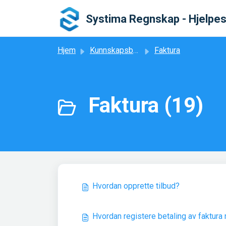
Gå til hovedinnhold
Systima Regnskap - Hjelpe
Hjem
Kunnskapsbase
Faktura
Faktura (19)
Hvordan opprette tilbud?
Hvordan registere betaling av faktura