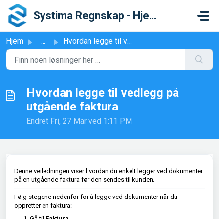
Gå til hovedinnhold
Systima Regnskap - Hjelpesenter
Hjem
...
Hvordan legge til vedlegg på utgående faktura
Hvordan legge til vedlegg på
utgående faktura
Endret Fri, 27 Mar ved 1:11 PM
Denne veiledningen viser hvordan du enkelt legger ved dokumenter
på en utgående faktura før den sendes til kunden.
Følg stegene nedenfor for å legge ved dokumenter når du
oppretter en faktura:
Gå til
Faktura
.