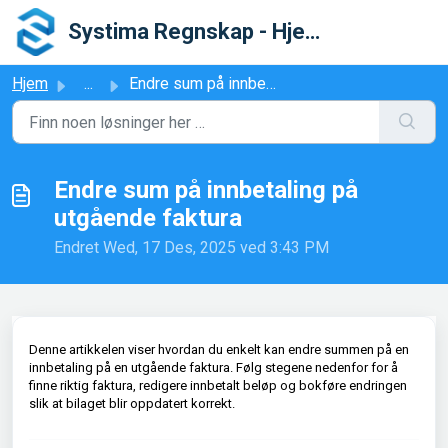
Gå til hovedinnhold
Systima Regnskap - Hjelpesenter
Hjem
...
Endre sum på innbetaling på utgående faktura
Endre sum på innbetaling på
utgående faktura
Endret Wed, 17 Des, 2025 ved 3:43 PM
Denne artikkelen viser hvordan du enkelt kan endre summen på en
innbetaling på en utgående faktura. Følg stegene nedenfor for å
finne riktig faktura, redigere innbetalt beløp og bokføre endringen
slik at bilaget blir oppdatert korrekt.