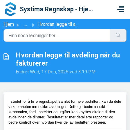
Gå til hovedinnhold
Systima Regnskap - Hjelpesenter
Hjem
...
Hvordan legge til avdeling når du fakturerer
Hvordan legge til avdeling når du
fakturerer
Endret Wed, 17 Des, 2025 ved 3:19 PM
I stedet for å føre regnskapet samlet for hele bedriften, kan du dele
virksomheten inn i ulike avdelinger. Dette gir bedre innsikt i
økonomien, fordi inntekter og utgifter kan knyttes direkte til den
avdelingen de tilhører. Resultatet er mer detaljerte rapporter og
bedre kontroll over hvordan hver del av bedriften presterer.